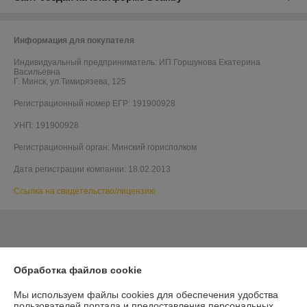
Информация для покупателя
Индивидуальный предприниматель:
ИП Горшунова Екатерина
Васильевна
Г. Минск, ул.Тимирязева, 125
Регистрационный номер ЕГР: 191900928
УНП: 191900928
Регистрационный орган: Минский горисполком
Дата регистрации компании: 18.02.2013
Ссылка на свидетельство/лицензию
Обработка файлов cookie
Мы используем файлы cookies для обеспечения удобства
пользователей портала и предоставления персональных